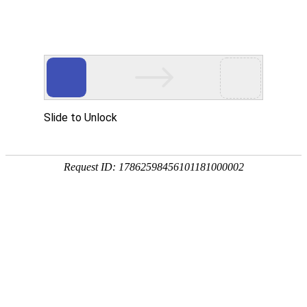
中文
English(建设中）
繁
当前位置：
首页
?>?
详细页
局（集团公司）团委开展警示教育主
题团日活动
来源：团委
发布时间：2024年07月02日 浏
览次数：