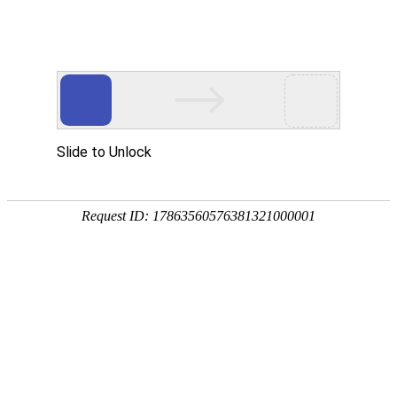
中文
English(建设中）
繁
当前位置：
首页
?>?
详细页
山河不忘，地质前行
来源：付雪明
发布时间：2025年09月05日
浏览次数：
当雄壮的国歌在天安门广场上空回荡，鲜艳的五星