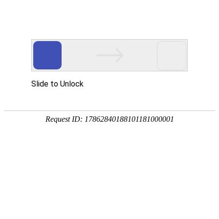
中文
English(建设中）
繁
当前位置：
首页
?>?
详细页
中国冶金地质总局一局（中冶一局集
团有限公司）2024年度高等院校应
届毕业生招聘公告
来源：
发布时间：2023年10月30日 浏览次
数：