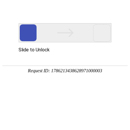
返回旧版网站
中文
English(建设中）
繁
当前位置：
首页
?>?
详细页
3家二级单位7名领导人员职务任免
情况
（2021年9月27日）
来源：
发布时间：2021年11月12日 浏览次
数：