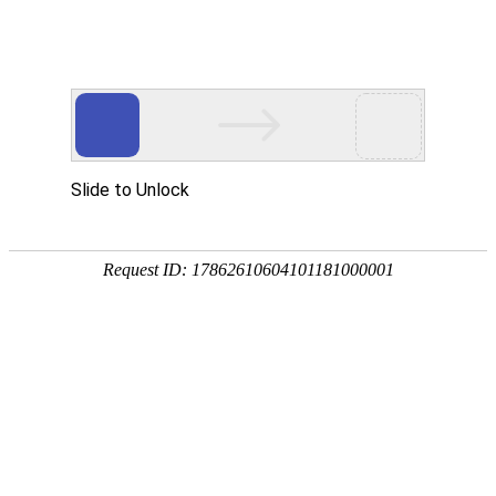
中文
English(建设中）
繁
当前位置：
首页
?>?
详细页
岩土公司党委开展树立和践行正确政
绩观学习教育读书班（第一期）暨理
论学习中心组（扩大）2026年第二
次集体学习
来源：岩土公司
发布时间：2026年03月24